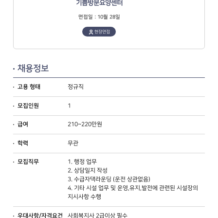
기쁨방문요양센터
면접일 : 10월 28일
현장면접
채용정보
정규직
고용 형태
1
모집인원
210~220만원
급여
무관
학력
1. 행정 업무
모집직무
2. 상담일지 작성
3. 수급자댁라운딩 (운전 상관없음)
4. 기타 시설 업무 및 운영,유지,발전에 관련된 시설장의
지시사항 수행
사회복지사 2급이상 필수
우대사항/자격요건