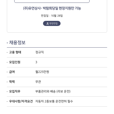
(주)유연상사- 박람회당일 현장지원만 가능
면접일 : 10월 28일
현장면접
채용정보
정규직
고용 형태
3
모집인원
월225만원
급여
무관
학력
부품관리와 배송 (라보 운전)
모집직무
자동차 2종보통 운전면허 필수
우대사항/자격요건