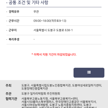
공통 조건 및 기타 사항
무관
경력유무
09:00~18:00(격주토9-13)
근무시간
서울특별시 도봉구 도봉로 638-1
근무지
-
복리후생
* 이력서 지원 기간이 마감되었습니다.
주최
도봉구
,
서울특별시립도봉노인종합복지관
,
도봉여성새로일하기센터
,
도봉장애인종합복지관
주관
도봉구 일자리박람회 추진위원회
협력기관
서울북부고용노동지청
,
서울북부고용복지+센터
,
서울시50플러스북부캠퍼스
,
한국장애인고용공단 서울북부지사
,
서울시여성능력개발원
,
도봉구 노동자종합지원센터
,
도봉구