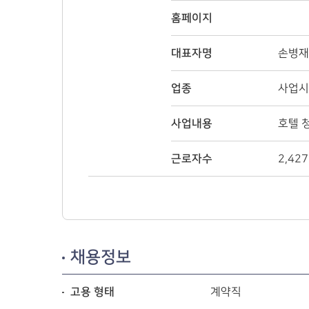
홈페이지
대표자명
손병재
업종
사업시
사업내용
호텔 
근로자수
2,42
채용정보
고용 형태
계약직