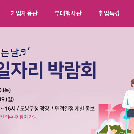
기업채용관
부대행사관
취업특강