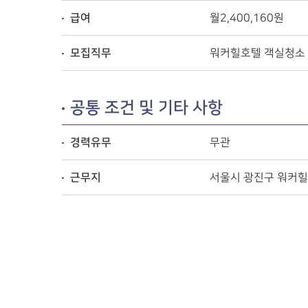
급여
월2,400,160원
모집직무
워커힐호텔 객실청소
공통 조건 및 기타 사항
경력유무
무관
근무지
서울시 광진구 워커힐로