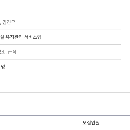
, 김진무
설 유지관리 서비스업
청소, 급식
7 명
모집인원