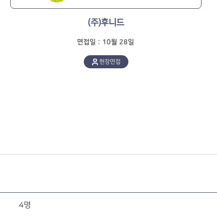
(주)후니드
면접일 : 10월 28일
현장면접
4명