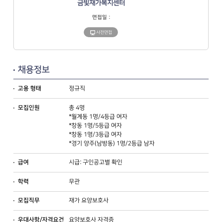
금빛재가복지센터
면접일 :
사전면접
채용정보
정규직
고용 형태
총 4명
모집인원
*월계동 1명/4등급 여자
*창동 1명/5등급 여자
*창동 1명/3등급 여자
*경기 양주(남방동) 1명/2등급 남자
시급: 구인공고별 확인
급여
무관
학력
재가 요양보호사
모집직무
요양보호사 자격증
우대사항/자격요건